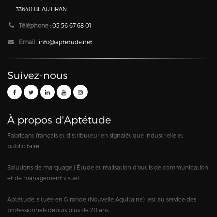
33640 BEAUTIRAN
Téléphone :
05 56 67 68 01
Email :
info@aptetude.net
Suivez-nous
À propos d'Aptétude
Fabricant français et distributeur en signalétique industrielle et
publicitaire.
Solutions de marquage | Étude et réalisation d'outils de communication
et de management visuel.
Aptétude, située en Gironde (Nouvelle Aquitaine) est au service des
professionnels depuis plus de 20 ans.