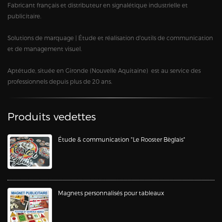
Fabricant français et distributeur en signalétique industrielle et
publicitaire.
Solutions de marquage | Étude et réalisation d'outils de communication
et de management visuel.
Aptétude, située en Gironde (Nouvelle Aquitaine) est au service des
professionnels depuis plus de 20 ans.
Produits vedettes
Étude & communication "Le Rooster Bèglais"
Magnets personnalisés pour tableaux