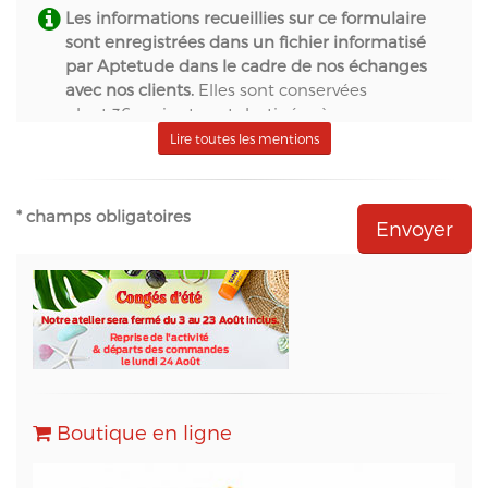
Les informations recueillies sur ce formulaire
sont enregistrées dans un fichier informatisé
par Aptetude dans le cadre de nos échanges
avec nos clients.
Elles sont conservées
pendant 36 mois et sont destinées à :
- S.A.S. Aptetude (www.france-signaletique.com)
Lire toutes les mentions
en qualité de propriétaire du site web et
récipiendaire des formulaires,
- Natural-net (www.natural-net.fr) en qualité
* champs obligatoires
d'agence web,
- Kiubi (www.kiubi.com) en qualité d'opérateur
technique du site web,
- OVH (www.ovh.com) en qualité d'hébergeur du
site web,
- Sarbacane (www.sarbacane.com) en tant que
solution marketing de référence pour l'envoi
d'Emailing, Newsletters, SMS
, Emails
Transactionnels (SMTP) et pour le Marketing
Boutique en ligne
Automation.