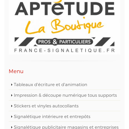
Conformément à la loi « informatique et libertés »,
vous pouvez exercer votre droit d'accès aux
données vous concernant et les faire rectifier en
contactant M. Christophe PATRY, responsable
technique web et des données informatiques, au
05 56 67 68 01 ou par mail sur info@aptetude.net.
Menu
Tableaux d'écriture et d'animation
Impression & découpe numérique tous supports
Stickers et vinyles autocollants
Signalétique intérieure et entrepôts
Signalétique publicitaire magasins et entreprises