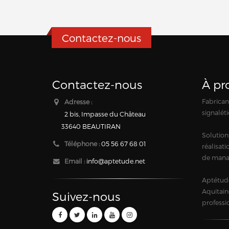
Contactez-nous
Contactez-nous
À pr
Fabricant
Adresse :
signaléti
2 bis, Impasse du Château
33640 BEAUTIRAN
Solution
Téléphone :
05 56 67 68 01
réalisat
de mana
Email :
info@aptetude.net
Aptétude
Aquitain
Suivez-nous
professi