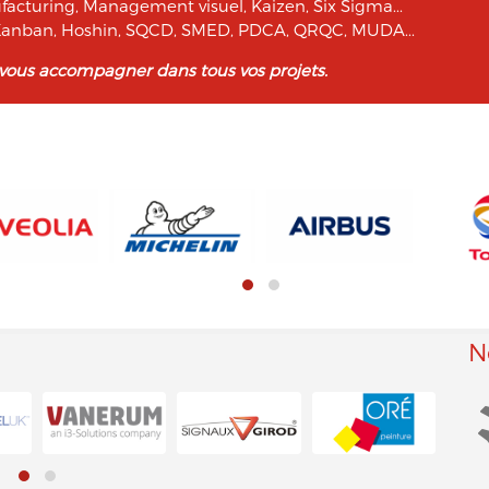
facturing, Management visuel, Kaizen, Six Sigma...
, Kanban, Hoshin, SQCD, SMED, PDCA, QRQC, MUDA...
 vous accompagner dans tous vos projets.
N