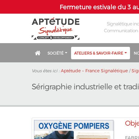
Fermeture estivale du 3 au
Signalétique ind
Communication
SOCIÉTÉ
ATELIERS & SAVOIR-FAIRE
NO
Vous êtes ici :
Aptétude ~ France Signalétique
/
Sig
Sérigraphie industrielle et trad
Obje
FABRI