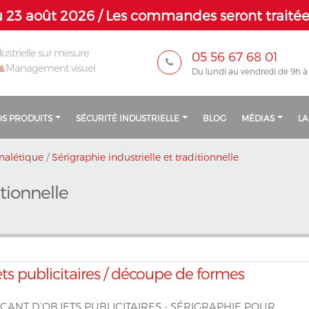
 23 août 2026 / Les commandes seront traitées
ustrielle sur mesure
05 56 67 68 01
Management visuel
&
Du lundi au vendredi de 9h à
S PRODUITS
SÉCURITÉ INDUSTRIELLE
BLOG
MÉDIAS
LA
nalétique
/
Sérigraphie industrielle et traditionnelle
itionnelle
ts publicitaires / découpe de formes
CANT D’OBJETS PUBLICITAIRES - SÉRIGRAPHIE POUR