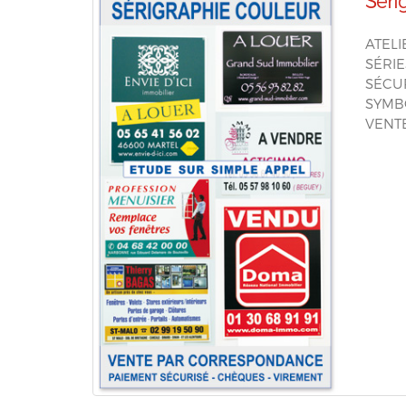
Séri
ATELI
SÉRIE
SÉCUR
SYMB
VENT