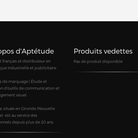
opos d'Aptétude
Produits vedettes
 français et distributeur en
Pas de produit disponible
que industrielle et publicitaire.
s de marquage | Étude et
ion d'outils de communication et
gement visuel.
, située en Gironde (Nouvelle
e) est au service des
onnels depuis plus de 20 ans.