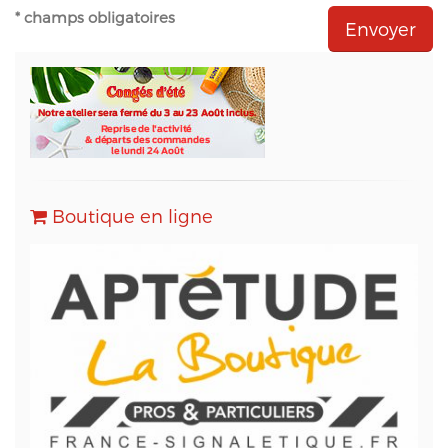
- Natural-net (www.natural-net.fr) en qualité
* champs obligatoires
d'agence web,
- Kiubi (www.kiubi.com) en qualité d'opérateur
technique du site web,
- OVH (www.ovh.com) en qualité d'hébergeur du
site web,
- Sarbacane (www.sarbacane.com) en tant que
solution marketing de référence pour l'envoi
d'Emailing, Newsletters, SMS
, Emails
Transactionnels (SMTP) et pour le Marketing
Boutique en ligne
Automation.
Conformément à la loi « informatique et libertés »,
vous pouvez exercer votre droit d'accès aux
données vous concernant et les faire rectifier en
contactant M. Christophe PATRY, responsable
technique web et des données informatiques, au
05 56 67 68 01 ou par mail sur info@aptetude.net.