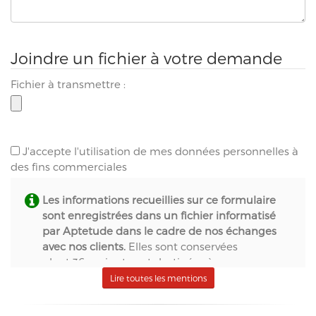
Joindre un fichier à votre demande
Fichier à transmettre :
J'accepte l'utilisation de mes données personnelles à
des fins commerciales
Les informations recueillies sur ce formulaire
sont enregistrées dans un fichier informatisé
par Aptetude dans le cadre de nos échanges
avec nos clients.
Elles sont conservées
pendant 36 mois et sont destinées à :
- S.A.S. Aptetude (www.france-signaletique.com)
Lire toutes les mentions
en qualité de propriétaire du site web et
récipiendaire des formulaires,