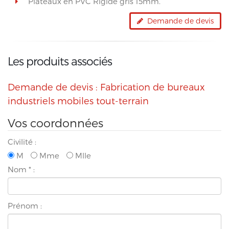
Plateaux en PVC Rigide gris 15mm.
Demande de devis
Les produits associés
Demande de devis : Fabrication de bureaux
industriels mobiles tout-terrain
Vos coordonnées
Civilité :
M
Mme
Mlle
Nom
*
:
Prénom :