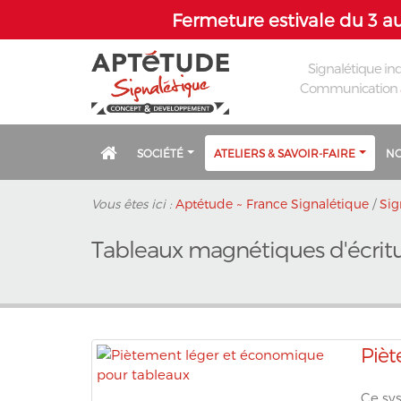
Fermeture estivale du 3 au
Signalétique ind
Communication
SOCIÉTÉ
ATELIERS & SAVOIR-FAIRE
NO
Vous êtes ici :
Aptétude ~ France Signalétique
/
Sig
Tableaux magnétiques d'écritu
Pièt
Ce sy