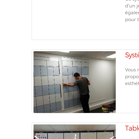
d'un j
égale
pour t
Syst
Vous 
propos
esthét
Tabl