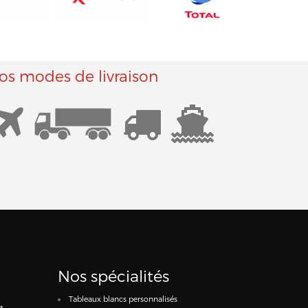
os modes de livraison
Nos spécialités
Tableaux blancs personnalisés
t