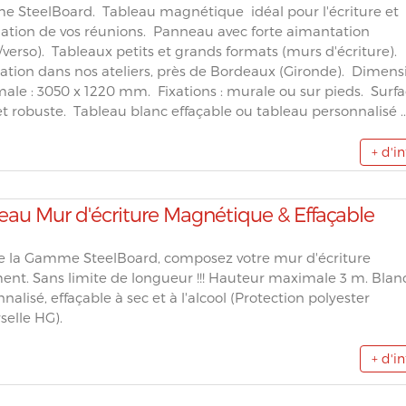
 SteelBoard. Tableau magnétique idéal pour l'écriture et
mation de vos réunions. Panneau avec forte aimantation
/verso). Tableaux petits et grands formats (murs d'écriture).
cation dans nos ateliers, près de Bordeaux (Gironde). Dimens
ale : 3050 x 1220 mm. Fixations : murale ou sur pieds. Surf
t robuste. Tableau blanc effaçable ou tableau personnalisé ..
+ d'i
eau Mur d'écriture Magnétique & Effaçable
de la Gamme SteelBoard, composez votre mur d'écriture
ment. Sans limite de longueur !!! Hauteur maximale 3 m. Blan
nalisé, effaçable à sec et à l'alcool (Protection polyester
selle HG).
+ d'i