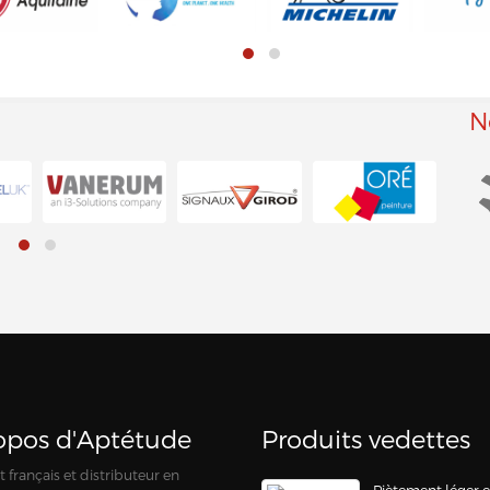
N
opos d'Aptétude
Produits vedettes
 français et distributeur en
Piètement léger e