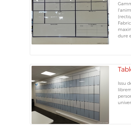
Gamme
l'ani
(recto
Fabri
maxim
dure e
Tabl
Issu 
libre
person
univer