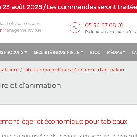
 23 août 2026 / Les commandes seront traitées
ustrielle sur mesure
05 56 67 68 01
Management visuel
&
Du lundi au vendredi de 9h à
S PRODUITS
SÉCURITÉ INDUSTRIELLE
BLOG
MÉDIAS
LA
nalétique
/
Tableaux magnétiques d'écriture et d'animation
re et d'animation
ement léger et économique pour tableaux
stème est composé de deux poteaux en acier laqué époxy gri