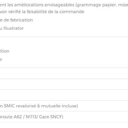
ient les améliorations envisageables (grammage papier, mis
avoir vérifié la faisabilité de la commande
e de fabrication
 Illustrator
ition
e
m SMIC revalorisé & mutuelle incluse)
oroute A62 / N1113/ Gare SNCF)