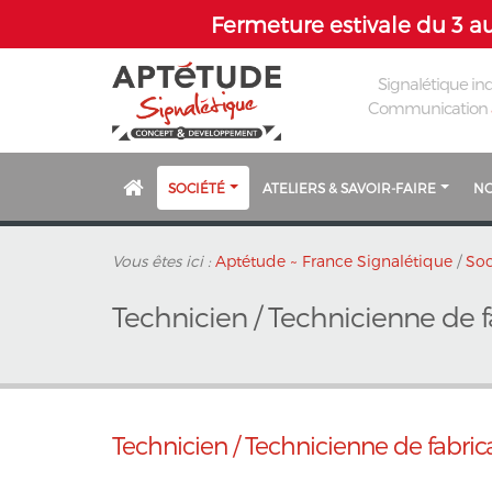
Fermeture estivale du 3 au
Signalétique ind
Communication
SOCIÉTÉ
ATELIERS & SAVOIR-FAIRE
NO
Vous êtes ici :
Aptétude ~ France Signalétique
/
Soc
Technicien / Technicienne de f
Technicien / Technicienne de fabric