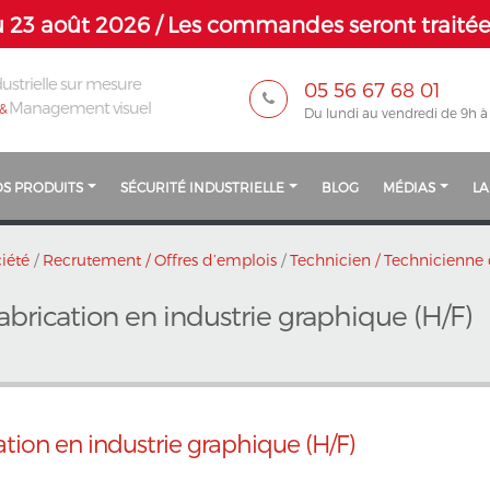
 23 août 2026 / Les commandes seront traitées
ustrielle sur mesure
05 56 67 68 01
Management visuel
&
Du lundi au vendredi de 9h à
S PRODUITS
SÉCURITÉ INDUSTRIELLE
BLOG
MÉDIAS
LA
iété
/
Recrutement / Offres d’emplois
/
Technicien / Technicienne 
abrication en industrie graphique (H/F)
ation en industrie graphique (H/F)