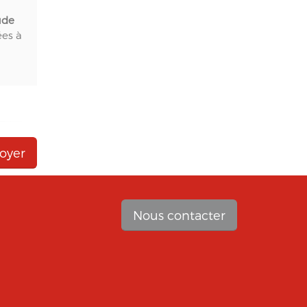
ude
ées à
vous
Nous contacter