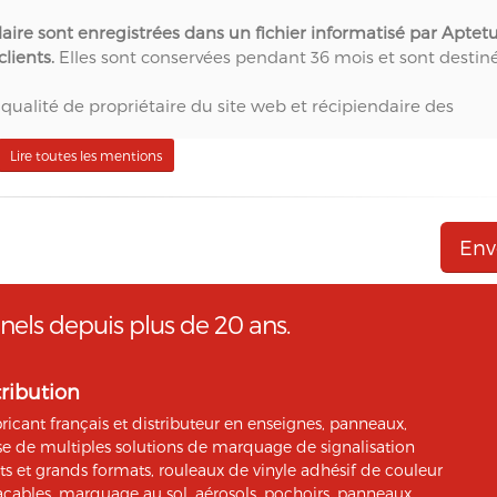
laire sont enregistrées dans un fichier informatisé par Aptet
lients.
Elles sont conservées pendant 36 mois et sont destin
qualité de propriétaire du site web et récipiendaire des
té d'agence web,
Lire toutes les mentions
eur technique du site web,
r du site web,
e solution marketing de référence pour l'envoi d'Emailing,
SMTP) et pour le Marketing Automation.
rtés », vous pouvez exercer votre droit d'accès aux données 
nels depuis plus de 20 ans.
tant M. Christophe PATRY, responsable technique web et des
 par mail sur info@aptetude.net.
tribution
icant français et distributeur en enseignes, panneaux,
pose de multiples solutions de marquage de signalisation
its et grands formats, rouleaux de vinyle adhésif de couleur
açables, marquage au sol, aérosols, pochoirs, panneaux