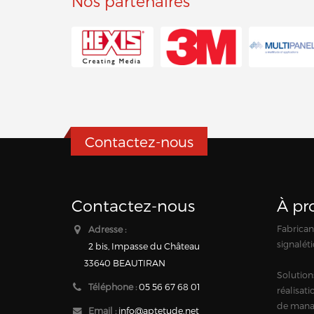
Nos partenaires
Contactez-nous
Contactez-nous
À pr
Fabricant
Adresse :
signaléti
2 bis, Impasse du Château
33640 BEAUTIRAN
Solution
Téléphone :
05 56 67 68 01
réalisat
de mana
Email :
info@aptetude.net