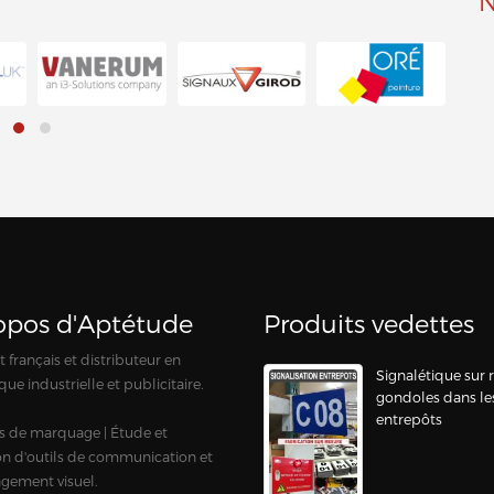
N
opos d'Aptétude
Produits vedettes
 français et distributeur en
Signalétique sur 
que industrielle et publicitaire.
gondoles dans le
entrepôts
s de marquage | Étude et
ion d'outils de communication et
gement visuel.