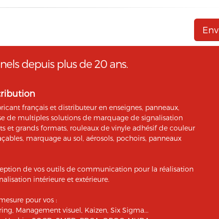
r du site web,
e solution marketing de référence pour l'envoi d'Emailing,
SMTP) et pour le Marketing Automation.
rtés », vous pouvez exercer votre droit d'accès aux données 
nels depuis plus de 20 ans.
tant M. Christophe PATRY, responsable technique web et des
 par mail sur info@aptetude.net.
tribution
icant français et distributeur en enseignes, panneaux,
pose de multiples solutions de marquage de signalisation
its et grands formats, rouleaux de vinyle adhésif de couleur
açables, marquage au sol, aérosols, pochoirs, panneaux
eption de vos outils de communication pour la réalisation
alisation intérieure et extérieure.
mesure pour vos :
ing, Management visuel, Kaizen, Six Sigma...