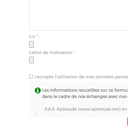
CV
*
:
Lettre de motivation
*
:
J'accepte l'utilisation de mes données perso
Les informations recueillies sur ce formu
dans le cadre de nos échanges avec nos c
:
- S.A.S. Aptetude (www.aptetude.net) en 
formulaires,
- Natural-net (www.natural-net.fr) en quali
- Kiubi (www.kiubi.com) en qualité d'opérat