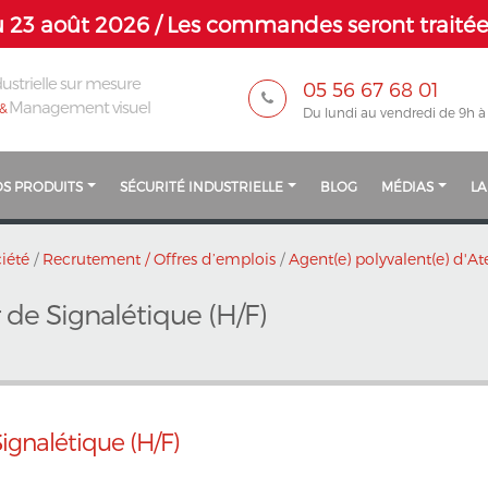
 23 août 2026 / Les commandes seront traitées
ustrielle sur mesure
05 56 67 68 01
Management visuel
&
Du lundi au vendredi de 9h à
S PRODUITS
SÉCURITÉ INDUSTRIELLE
BLOG
MÉDIAS
LA
iété
/
Recrutement / Offres d’emplois
/
Agent(e) polyvalent(e) d'At
r de Signalétique (H/F)
Signalétique (H/F)