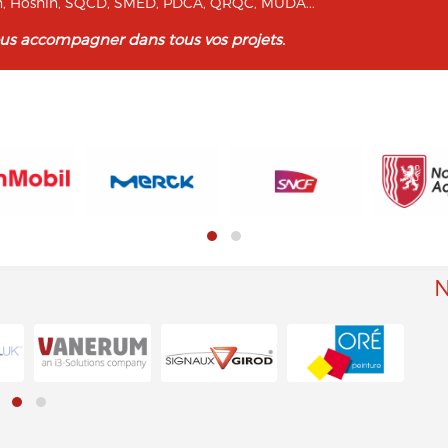
ban, Hoshin, SQCD, SMED, PDCA, QRQC, MUDA...
ous accompagner dans tous vos projets.
N