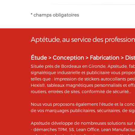
- OVH (www.ovh.com) en qualité d'hébergeu
- Sarbacane (www.sarbacane.com) en tant qu
* champs obligatoires
Newsletters, SMS
, Emails Transactionnels (
Conformément à la loi « informatique et libe
Aptétude, au service des profession
concernant et les faire rectifier en contac
données informatiques, au 05 56 67 68 01 ou
Étude > Conception > Fabrication > Dis
Située près de Bordeaux en Gironde, Aptétude, fabr
signalétique industrielle et publicitaire vous pro
telles que : impression de stickers autocollants pet
Hexis®, tableaux magnétiques personnalisés et eff
routiers, entrées de sites, conformité de sécurité...
Nous vous proposons également l'étude et la conc
de vos marquages publicitaires, sécuritaires, de sign
Aptétude développe de nombreuses solutions sur 
- démarches TPM, 5S, Lean Office, Lean Manufactur