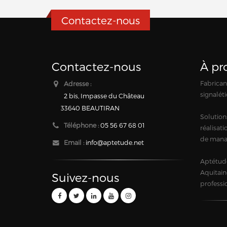
Contactez-nous
Contactez-nous
À pr
Fabricant
Adresse :
signaléti
2 bis, Impasse du Château
33640 BEAUTIRAN
Solution
Téléphone :
05 56 67 68 01
réalisat
de mana
Email :
info@aptetude.net
Aptétude
Aquitain
Suivez-nous
professi