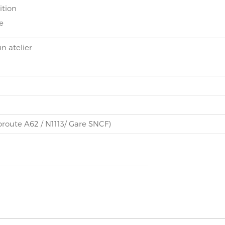
ition
e
n atelier
oroute A62 / N1113/ Gare SNCF)