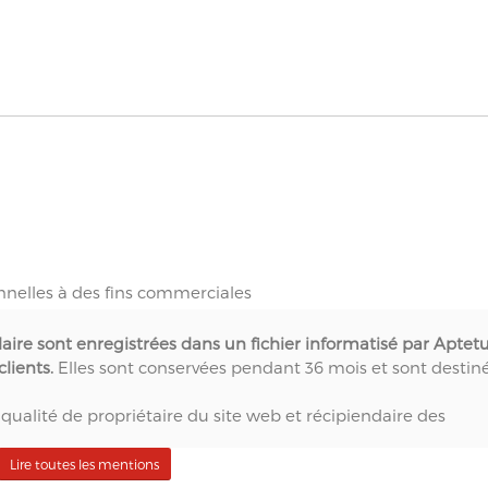
nnelles à des fins commerciales
laire sont enregistrées dans un fichier informatisé par Aptet
lients.
Elles sont conservées pendant 36 mois et sont destin
qualité de propriétaire du site web et récipiendaire des
té d'agence web,
Lire toutes les mentions
eur technique du site web,