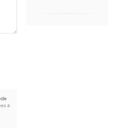
ude
ées à