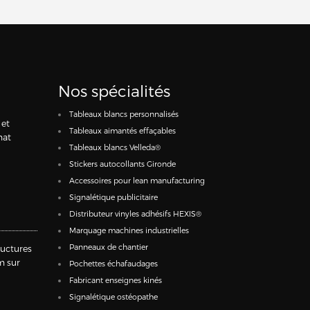
Nos spécialités
Tableaux blancs personnalisés
 et
Tableaux aimantés effaçables
mat
Tableaux blancs Velleda®
Stickers autocollants Gironde
Accessoires pour lean manufacturing
Signalétique publicitaire
Distributeur vinyles adhésifs HEXIS®
Marquage machines industrielles
Panneaux de chantier
ructures
m sur
Pochettes échafaudages
Fabricant enseignes kinés
Signalétique ostéopathe