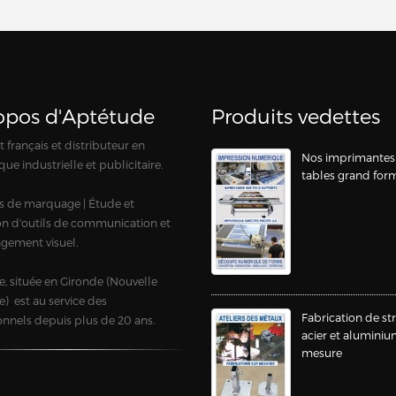
opos d'Aptétude
Produits vedettes
 français et distributeur en
Nos imprimantes
que industrielle et publicitaire.
tables grand for
s de marquage | Étude et
ion d'outils de communication et
gement visuel.
, située en Gironde (Nouvelle
e) est au service des
Fabrication de st
onnels depuis plus de 20 ans.
acier et aluminiu
mesure