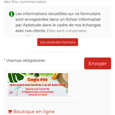
des fins commerciales
Les informations recueillies sur ce formulaire
sont enregistrées dans un fichier informatisé
par Aptetude dans le cadre de nos échanges
avec nos clients.
Elles sont conservées
pendant 36 mois et sont destinées à :
- S.A.S. Aptetude (www.france-signaletique.com)
Lire toutes les mentions
en qualité de propriétaire du site web et
récipiendaire des formulaires,
- Natural-net (www.natural-net.fr) en qualité
* champs obligatoires
d'agence web,
- Kiubi (www.kiubi.com) en qualité d'opérateur
technique du site web,
- OVH (www.ovh.com) en qualité d'hébergeur du
site web,
- Sarbacane (www.sarbacane.com) en tant que
solution marketing de référence pour l'envoi
d'Emailing, Newsletters, SMS
, Emails
Transactionnels (SMTP) et pour le Marketing
Boutique en ligne