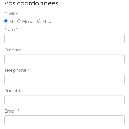
Vos coordonnées
Civilité :
M
Mme
Mlle
Nom
*
:
Prénom :
Téléphone
*
:
Portable :
Email
*
: