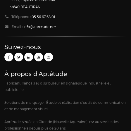
33640 BEAUTIRAN
Téléphone :
05 56 67 68 01
Email :
info@aptetude.net
Suivez-nous
À propos d'Aptétude
Fabricant français et distributeur en signalétique industrielle et
publicitaire.
Solutions de marquage | Étude et réalisation d'outils de communication
et de management visuel.
Aptétude, située en Gironde (Nouvelle Aquitaine) est au service des
professionnels depuis plus de 20 ans.