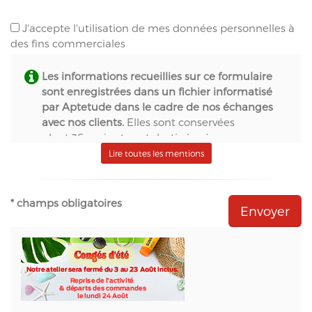
J'accepte l'utilisation de mes données personnelles à
des fins commerciales
Les informations recueillies sur ce formulaire
sont enregistrées dans un fichier informatisé
par Aptetude dans le cadre de nos échanges
avec nos clients.
Elles sont conservées
pendant 36 mois et sont destinées à :
- S.A.S. Aptetude (www.france-signaletique.com)
Lire toutes les mentions
en qualité de propriétaire du site web et
récipiendaire des formulaires,
- Natural-net (www.natural-net.fr) en qualité
* champs obligatoires
d'agence web,
- Kiubi (www.kiubi.com) en qualité d'opérateur
technique du site web,
- OVH (www.ovh.com) en qualité d'hébergeur du
site web,
- Sarbacane (www.sarbacane.com) en tant que
solution marketing de référence pour l'envoi