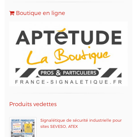
d'Emailing, Newsletters, SMS
, Emails
Transactionnels (SMTP) et pour le Marketing
Boutique en ligne
Automation.
Conformément à la loi « informatique et libertés »,
vous pouvez exercer votre droit d'accès aux
données vous concernant et les faire rectifier en
contactant M. Christophe PATRY, responsable
technique web et des données informatiques, au
05 56 67 68 01 ou par mail sur info@aptetude.net.
Produits vedettes
Signalétique de sécurité industrielle pour
sites SEVESO, ATEX