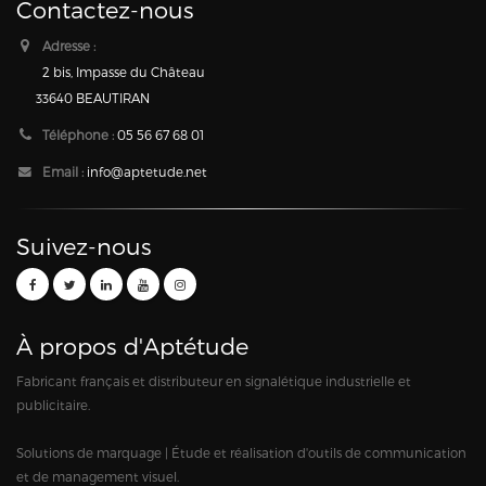
Contactez-nous
Adresse :
2 bis, Impasse du Château
33640 BEAUTIRAN
Téléphone :
05 56 67 68 01
Email :
info@aptetude.net
Suivez-nous
À propos d'Aptétude
Fabricant français et distributeur en signalétique industrielle et
publicitaire.
Solutions de marquage | Étude et réalisation d'outils de communication
et de management visuel.