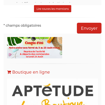
pendant 36 mois et sont destinées à :
- S.A.S. Aptetude (www.france-signaletique.com)
Lire toutes les mentions
en qualité de propriétaire du site web et
récipiendaire des formulaires,
- Natural-net (www.natural-net.fr) en qualité
* champs obligatoires
d'agence web,
- Kiubi (www.kiubi.com) en qualité d'opérateur
technique du site web,
- OVH (www.ovh.com) en qualité d'hébergeur du
site web,
- Sarbacane (www.sarbacane.com) en tant que
solution marketing de référence pour l'envoi
d'Emailing, Newsletters, SMS
, Emails
Transactionnels (SMTP) et pour le Marketing
Boutique en ligne
Automation.
Conformément à la loi « informatique et libertés »,
vous pouvez exercer votre droit d'accès aux
données vous concernant et les faire rectifier en
contactant M. Christophe PATRY, responsable