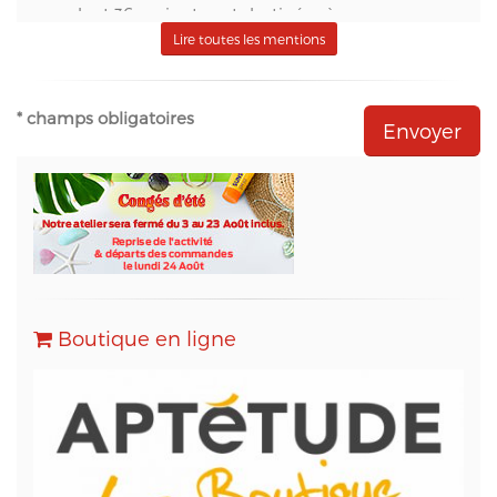
pendant 36 mois et sont destinées à :
- S.A.S. Aptetude (www.france-signaletique.com)
Lire toutes les mentions
en qualité de propriétaire du site web et
récipiendaire des formulaires,
- Natural-net (www.natural-net.fr) en qualité
* champs obligatoires
d'agence web,
- Kiubi (www.kiubi.com) en qualité d'opérateur
technique du site web,
- OVH (www.ovh.com) en qualité d'hébergeur du
site web,
- Sarbacane (www.sarbacane.com) en tant que
solution marketing de référence pour l'envoi
d'Emailing, Newsletters, SMS
, Emails
Transactionnels (SMTP) et pour le Marketing
Boutique en ligne
Automation.
Conformément à la loi « informatique et libertés »,
vous pouvez exercer votre droit d'accès aux
données vous concernant et les faire rectifier en
contactant M. Christophe PATRY, responsable