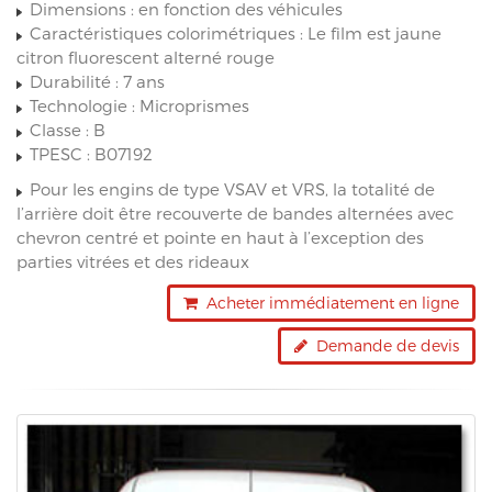
Dimensions : en fonction des véhicules
Caractéristiques colorimétriques : Le film est jaune
citron fluorescent alterné rouge
Durabilité : 7 ans
Technologie : Microprismes
Classe : B
TPESC : B07192
Pour les engins de type VSAV et VRS, la totalité de
l’arrière doit être recouverte de bandes alternées avec
chevron centré et pointe en haut à l’exception des
parties vitrées et des rideaux
Acheter immédiatement en ligne
Demande de devis