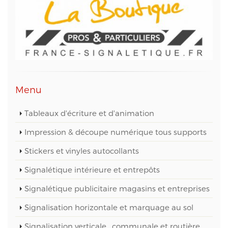
contactant M. Christophe PATRY, responsable
technique web et des données informatiques, au
05 56 67 68 01 ou par mail sur info@aptetude.net.
Menu
Tableaux d'écriture et d'animation
Impression & découpe numérique tous supports
Stickers et vinyles autocollants
Signalétique intérieure et entrepôts
Signalétique publicitaire magasins et entreprises
Signalisation horizontale et marquage au sol
Signalisation verticale , communale et routière