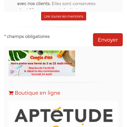
avec nos clients.
Elles sont conservées
pendant 36 mois et sont destinées à :
- S.A.S. Aptetude (www.france-signaletique.com)
Lire toutes les mentions
en qualité de propriétaire du site web et
récipiendaire des formulaires,
- Natural-net (www.natural-net.fr) en qualité
* champs obligatoires
d'agence web,
- Kiubi (www.kiubi.com) en qualité d'opérateur
technique du site web,
- OVH (www.ovh.com) en qualité d'hébergeur du
site web,
- Sarbacane (www.sarbacane.com) en tant que
solution marketing de référence pour l'envoi
d'Emailing, Newsletters, SMS
, Emails
Transactionnels (SMTP) et pour le Marketing
Boutique en ligne
Automation.
Conformément à la loi « informatique et libertés »,
vous pouvez exercer votre droit d'accès aux
données vous concernant et les faire rectifier en