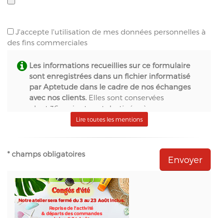
J'accepte l'utilisation de mes données personnelles à
des fins commerciales
Les informations recueillies sur ce formulaire
sont enregistrées dans un fichier informatisé
par Aptetude dans le cadre de nos échanges
avec nos clients.
Elles sont conservées
pendant 36 mois et sont destinées à :
- S.A.S. Aptetude (www.france-signaletique.com)
Lire toutes les mentions
en qualité de propriétaire du site web et
récipiendaire des formulaires,
- Natural-net (www.natural-net.fr) en qualité
* champs obligatoires
d'agence web,
- Kiubi (www.kiubi.com) en qualité d'opérateur
technique du site web,
- OVH (www.ovh.com) en qualité d'hébergeur du
site web,
- Sarbacane (www.sarbacane.com) en tant que