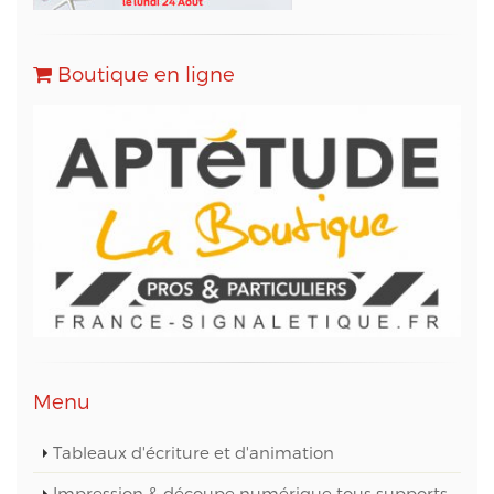
solution marketing de référence pour l'envoi
d'Emailing, Newsletters, SMS
, Emails
Transactionnels (SMTP) et pour le Marketing
Boutique en ligne
Automation.
Conformément à la loi « informatique et libertés »,
vous pouvez exercer votre droit d'accès aux
données vous concernant et les faire rectifier en
contactant M. Christophe PATRY, responsable
technique web et des données informatiques, au
05 56 67 68 01 ou par mail sur info@aptetude.net.
Menu
Tableaux d'écriture et d'animation
Impression & découpe numérique tous supports