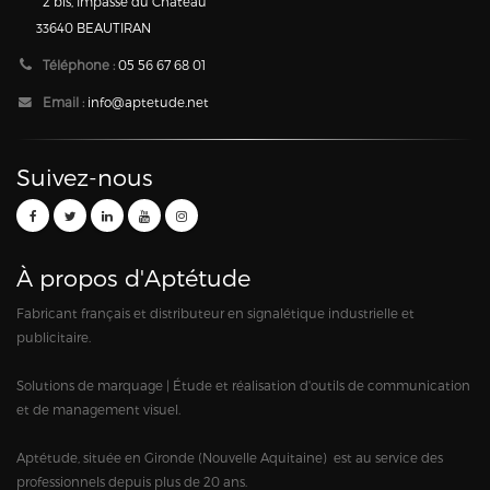
2 bis, Impasse du Château
33640 BEAUTIRAN
Téléphone :
05 56 67 68 01
Email :
info@aptetude.net
Suivez-nous
À propos d'Aptétude
Fabricant français et distributeur en signalétique industrielle et
publicitaire.
Solutions de marquage | Étude et réalisation d'outils de communication
et de management visuel.
Aptétude, située en Gironde (Nouvelle Aquitaine) est au service des
professionnels depuis plus de 20 ans.