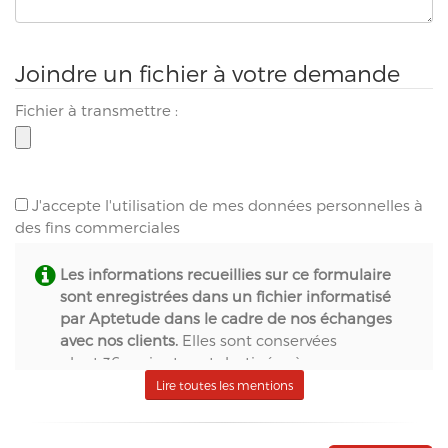
Joindre un fichier à votre demande
Fichier à transmettre :
J'accepte l'utilisation de mes données personnelles à
des fins commerciales
Les informations recueillies sur ce formulaire
sont enregistrées dans un fichier informatisé
par Aptetude dans le cadre de nos échanges
avec nos clients.
Elles sont conservées
pendant 36 mois et sont destinées à :
- S.A.S. Aptetude (www.france-signaletique.com)
Lire toutes les mentions
en qualité de propriétaire du site web et
récipiendaire des formulaires,