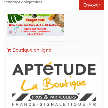
- Natural-net (www.natural-net.fr) en qualité
* champs obligatoires
d'agence web,
- Kiubi (www.kiubi.com) en qualité d'opérateur
technique du site web,
- OVH (www.ovh.com) en qualité d'hébergeur du
site web,
- Sarbacane (www.sarbacane.com) en tant que
solution marketing de référence pour l'envoi
d'Emailing, Newsletters, SMS
, Emails
Transactionnels (SMTP) et pour le Marketing
Boutique en ligne
Automation.
Conformément à la loi « informatique et libertés »,
vous pouvez exercer votre droit d'accès aux
données vous concernant et les faire rectifier en
contactant M. Christophe PATRY, responsable
technique web et des données informatiques, au
05 56 67 68 01 ou par mail sur info@aptetude.net.