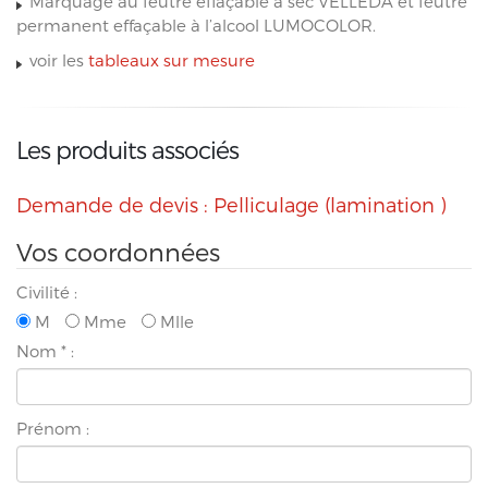
Marquage au feutre effaçable à sec VELLEDA et feutre
permanent effaçable à l’alcool LUMOCOLOR.
voir les
tableaux sur mesure
Les produits associés
Demande de devis : Pelliculage (lamination )
Vos coordonnées
Civilité :
M
Mme
Mlle
Nom
*
:
Prénom :