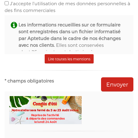
J'accepte l'utilisation de mes données personnelles à
des fins commerciales
Les informations recueillies sur ce formulaire
sont enregistrées dans un fichier informatisé
par Aptetude dans le cadre de nos échanges
avec nos clients.
Elles sont conservées
pendant 36 mois et sont destinées à :
- S.A.S. Aptetude (www.france-signaletique.com)
Lire toutes les mentions
en qualité de propriétaire du site web et
récipiendaire des formulaires,
- Natural-net (www.natural-net.fr) en qualité
* champs obligatoires
d'agence web,
- Kiubi (www.kiubi.com) en qualité d'opérateur
technique du site web,
- OVH (www.ovh.com) en qualité d'hébergeur du
site web,
- Sarbacane (www.sarbacane.com) en tant que
solution marketing de référence pour l'envoi
d'Emailing, Newsletters, SMS
, Emails