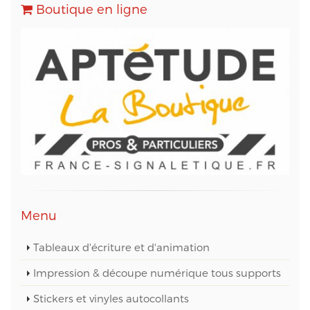
Transactionnels (SMTP) et pour le Marketing
Boutique en ligne
Automation.
Conformément à la loi « informatique et libertés »,
vous pouvez exercer votre droit d'accès aux
données vous concernant et les faire rectifier en
contactant M. Christophe PATRY, responsable
technique web et des données informatiques, au
05 56 67 68 01 ou par mail sur info@aptetude.net.
Menu
Tableaux d'écriture et d'animation
Impression & découpe numérique tous supports
Stickers et vinyles autocollants