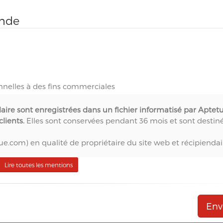
ande
nnelles à des fins commerciales
laire sont enregistrées dans un fichier informatisé par Aptet
lients.
Elles sont conservées pendant 36 mois et sont destin
ue.com) en qualité de propriétaire du site web et récipiendai
té d'agence web,
Lire toutes les mentions
eur technique du site web,
r du site web,
e solution marketing de référence pour l'envoi d'Emailing,
SMTP) et pour le Marketing Automation.