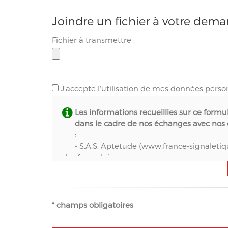
Joindre un fichier à votre dem
Fichier à transmettre :
J'accepte l'utilisation de mes données perso
Les informations recueillies sur ce formu
dans le cadre de nos échanges avec nos c
:
- S.A.S. Aptetude (www.france-signaletiq
des formulaires,
- Natural-net (www.natural-net.fr) en quali
- Kiubi (www.kiubi.com) en qualité d'opérat
- OVH (www.ovh.com) en qualité d'hébergeu
- Sarbacane (www.sarbacane.com) en tant qu
* champs obligatoires
Newsletters, SMS
, Emails Transactionnels (