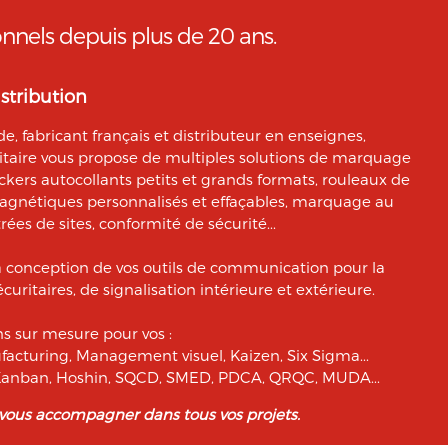
rtés », vous pouvez exercer votre droit d'accès aux données 
onnels depuis plus de 20 ans.
tant M. Christophe PATRY, responsable technique web et des
 par mail sur info@aptetude.net.
stribution
, fabricant français et distributeur en enseignes,
citaire vous propose de multiples solutions de marquage
ickers autocollants petits et grands formats, rouleaux de
magnétiques personnalisés et effaçables, marquage au
rées de sites, conformité de sécurité...
a conception de vos outils de communication pour la
curitaires, de signalisation intérieure et extérieure.
 sur mesure pour vos :
facturing, Management visuel, Kaizen, Six Sigma...
, Kanban, Hoshin, SQCD, SMED, PDCA, QRQC, MUDA...
 vous accompagner dans tous vos projets.