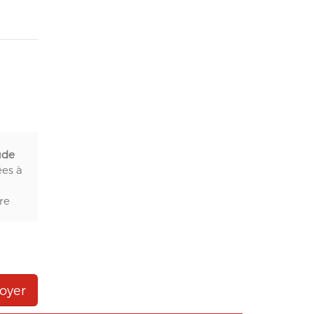
ude
ées à
re