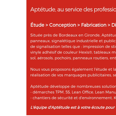
Conformément à la loi « informatique et libe
Aptétude, au service des professi
concernant et les faire rectifier en contac
données informatiques, au 05 56 67 68 01 ou
Étude > Conception > Fabrication > Di
Située près de Bordeaux en Gironde, Aptétude
panneaux, signalétique industrielle et publi
de signalisation telles que : impression de st
vinyle adhésif de couleur Hexis®, tableaux 
sol, aérosols, pochoirs, panneaux routiers, ent
Nous vous proposons également l'étude et l
réalisation de vos marquages publicitaires, sé
Aptétude développe de nombreuses solutions
- démarches TPM, 5S, Lean Office, Lean Manu
- chantiers de sécurité et d'environnement
L'équipe d'Aptétude est à votre écoute pour