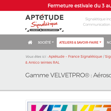
Fermeture estivale du 3 au
Signalétique ind
Communication
SOCIÉTÉ
ATELIERS & SAVOIR-FAIRE
NO
Vous êtes ici :
Aptétude ~ France Signalétique
/
Sig
& Antico teintes RAL
Gamme VELVETPRO® : Aérosols 