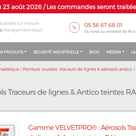
 23 août 2026 / Les commandes seront traitées
ustrielle sur mesure
05 56 67 68 01
Management visuel
&
Du lundi au vendredi de 9h à
S PRODUITS
SÉCURITÉ INDUSTRIELLE
BLOG
MÉDIAS
LA
nalétique
/
Peinture routière, traceurs de lignes & aérosols antico
/
Traceurs de lignes & Antico teintes RA
Gamme VELVETPRO® : Aérosols Tra