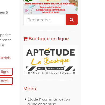
nes &
pacité
Boutique en ligne
hérence
sur
striels
ligne
devis
Menu
Étude & communication
d'une entreprise