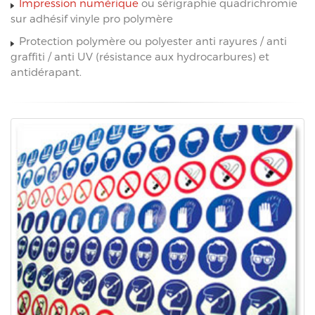
Impression numérique
ou sérigraphie quadrichromie
sur adhésif vinyle pro polymère
Protection polymère ou polyester anti rayures / anti
graffiti / anti UV (résistance aux hydrocarbures) et
antidérapant.