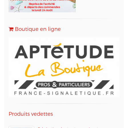
site web,
- Sarbacane (www.sarbacane.com) en tant que
solution marketing de référence pour l'envoi
d'Emailing, Newsletters, SMS
, Emails
Transactionnels (SMTP) et pour le Marketing
Boutique en ligne
Automation.
Conformément à la loi « informatique et libertés »,
vous pouvez exercer votre droit d'accès aux
données vous concernant et les faire rectifier en
contactant M. Christophe PATRY, responsable
technique web et des données informatiques, au
05 56 67 68 01 ou par mail sur info@aptetude.net.
Produits vedettes