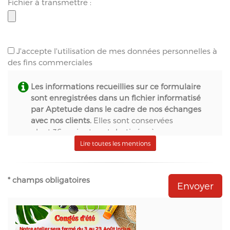
Fichier à transmettre :
J'accepte l'utilisation de mes données personnelles à
des fins commerciales
Les informations recueillies sur ce formulaire
sont enregistrées dans un fichier informatisé
par Aptetude dans le cadre de nos échanges
avec nos clients.
Elles sont conservées
pendant 36 mois et sont destinées à :
- S.A.S. Aptetude (www.france-signaletique.com)
Lire toutes les mentions
en qualité de propriétaire du site web et
récipiendaire des formulaires,
- Natural-net (www.natural-net.fr) en qualité
* champs obligatoires
d'agence web,
- Kiubi (www.kiubi.com) en qualité d'opérateur
technique du site web,
- OVH (www.ovh.com) en qualité d'hébergeur du