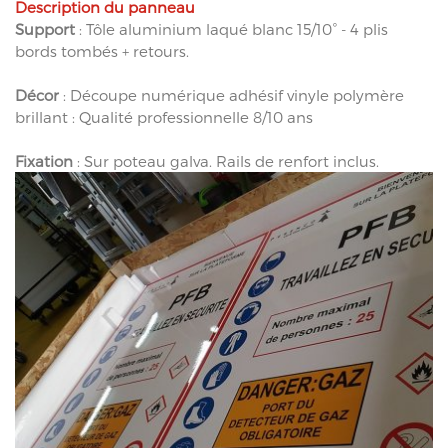
Description du panneau
Support
: Tôle aluminium laqué blanc 15/10° - 4 plis
bords tombés + retours.
Décor
: Découpe numérique adhésif vinyle polymère
brillant : Qualité professionnelle 8/10 ans
Fixation
: Sur poteau galva. Rails de renfort inclus.