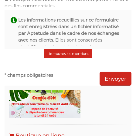
des fins commerciales
Les informations recueillies sur ce formulaire
sont enregistrées dans un fichier informatisé
par Aptetude dans le cadre de nos échanges
avec nos clients.
Elles sont conservées
pendant 36 mois et sont destinées à :
- S.A.S. Aptetude (www.france-signaletique.com)
Lire toutes les mentions
en qualité de propriétaire du site web et
récipiendaire des formulaires,
- Natural-net (www.natural-net.fr) en qualité
* champs obligatoires
d'agence web,
- Kiubi (www.kiubi.com) en qualité d'opérateur
technique du site web,
- OVH (www.ovh.com) en qualité d'hébergeur du
site web,
- Sarbacane (www.sarbacane.com) en tant que
solution marketing de référence pour l'envoi
d'Emailing, Newsletters, SMS
, Emails
Transactionnels (SMTP) et pour le Marketing
Boutique en ligne