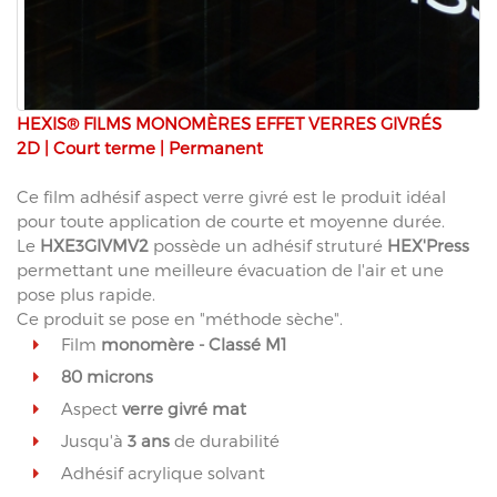
HEXIS® FILMS MONOMÈRES EFFET VERRES GIVRÉS
2D | Court terme | Permanent
Ce film adhésif aspect verre givré est le produit idéal
pour toute application de courte et moyenne durée.
Le
HXE3GIVMV2
possède un adhésif struturé
HEX'Press
permettant une meilleure évacuation de l'air et une
pose plus rapide.
Ce produit se pose en "méthode sèche".
Film
monomère - Classé M1
80 microns
Aspect
verre givré mat
Jusqu'à
3 ans
de durabilité
Adhésif acrylique solvant