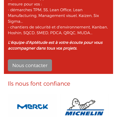
mesure pour vos :
- démarches TPM, 5S, Lean Office, Lean
Manufacturing, Management visuel, Kaizen, Six
Sigma...
- chantiers de sécurité et d'environnement, Kanban,
Hoshin, SQCD, SMED, PDCA, QRQC, MUDA...
L'équipe d'Aptétude est à votre écoute pour vous
accompagner dans tous vos projets.
Nous contacter
Ils nous font confiance