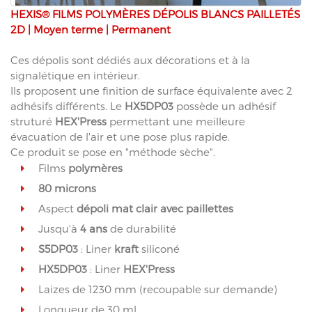
HEXIS® FILMS POLYMÈRES DÉPOLIS BLANCS PAILLETÉS
2D | Moyen terme | Permanent
Ces dépolis sont dédiés aux décorations et à la
signalétique en intérieur.
Ils proposent une finition de surface équivalente avec 2
adhésifs différents. Le
HX5DP03
possède un adhésif
struturé
HEX'Press
permettant une meilleure
évacuation de l'air et une pose plus rapide.
Ce produit se pose en "méthode sèche".
Films
polymères
80 microns
Aspect
dépoli mat clair avec paillettes
Jusqu'à
4 ans
de durabilité
S5DP03
: Liner
kraft
siliconé
HX5DP03
: Liner
HEX'Press
Laizes de 1230 mm (recoupable sur demande)
Longueur de 30 ml