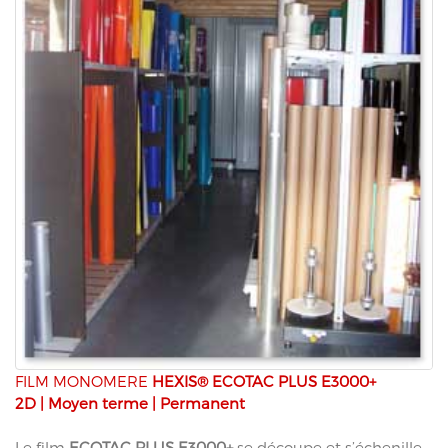
FILM MONOMERE
HEXIS® ECOTAC PLUS E3000+
2D | Moyen terme | Permanent
Le film
ECOTAC PLUS E3000+
se découpe et s’échenille