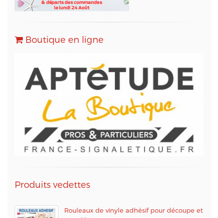
- Sarbacane (www.sarbacane.com) en tant que
solution marketing de référence pour l'envoi
d'Emailing, Newsletters, SMS
, Emails
Transactionnels (SMTP) et pour le Marketing
Boutique en ligne
Automation.
Conformément à la loi « informatique et libertés »,
vous pouvez exercer votre droit d'accès aux
données vous concernant et les faire rectifier en
contactant M. Christophe PATRY, responsable
technique web et des données informatiques, au
05 56 67 68 01 ou par mail sur info@aptetude.net.
Produits vedettes
Rouleaux de vinyle adhésif pour découpe et