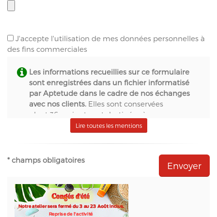
J'accepte l'utilisation de mes données personnelles à
des fins commerciales
Les informations recueillies sur ce formulaire
sont enregistrées dans un fichier informatisé
par Aptetude dans le cadre de nos échanges
avec nos clients.
Elles sont conservées
pendant 36 mois et sont destinées à :
- S.A.S. Aptetude (www.france-signaletique.com)
Lire toutes les mentions
en qualité de propriétaire du site web et
récipiendaire des formulaires,
- Natural-net (www.natural-net.fr) en qualité
* champs obligatoires
d'agence web,
- Kiubi (www.kiubi.com) en qualité d'opérateur
technique du site web,
- OVH (www.ovh.com) en qualité d'hébergeur du
site web,