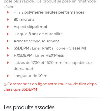
pose plus rapide. Ce produit se pose en "méthode
sèche".
Films
polymères hautes performances
80 microns
Aspect
dépoli mat
Jusqu'à
8 ans
de durabilité
Adhésif acrylique solvant
S5DEPM
: Liner
kraft
siliconé -
Classé M1
HX5DEPM
: Liner
HEX'Press
Laizes de 1230 et 1520 mm (recoupable sur
demande)
Longueur de 30 ml
Commander en ligne votre rouleau de film dépoli
classique S5DEPM
Les produits associés