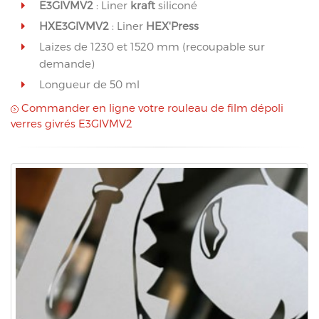
E3GIVMV2
: Liner
kraft
siliconé
HXE3GIVMV2
: Liner
HEX'Press
Laizes de 1230 et 1520 mm (recoupable sur
demande)
Longueur de 50 ml
Commander en ligne votre rouleau de film dépoli
verres givrés E3GIVMV2