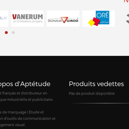
opos d'Aptétude
Produits vedettes
 français et distributeur en
Pas de produit disponible
que industrielle et publicitaire.
s de marquage | Étude et
ion d'outils de communication et
gement visuel.