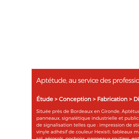
Aptétude, au service des professi
Étude > Conception > Fabrication > Di
Située près de Bordeaux en Gironde, Aptétude
panneaux, signalétique industrielle et publi
de signalisation telles que : impression de st
vinyle adhésif de couleur Hexis®, tableaux 
sol, aérosols, pochoirs, panneaux routiers, ent