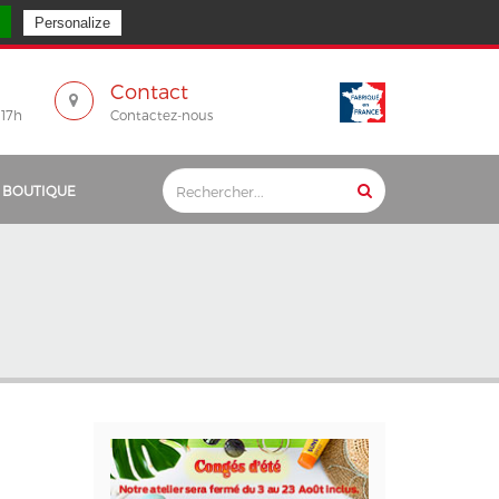
 à partir du lundi 24 août.
Personalize
Contact
 17h
Contactez-nous
 BOUTIQUE