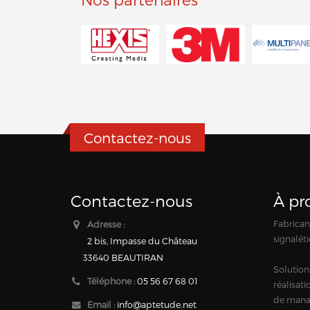
Contactez-nous
Contactez-nous
À pr
Fabricant
Adresse :
signaléti
2 bis, Impasse du Château
33640 BEAUTIRAN
Solution
Téléphone :
05 56 67 68 01
réalisat
de mana
Email :
info@aptetude.net