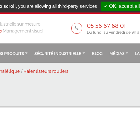
 23 août 2026 / Les commandes seront traitées
 scroll,
you are allowing all third-party services
✓ OK, accept all
ustrielle sur mesure
05 56 67 68 01
Management visuel
&
Du lundi au vendredi de 9h à
S PRODUITS
SÉCURITÉ INDUSTRIELLE
BLOG
MÉDIAS
LA
nalétique
/
Ralentisseurs routiers