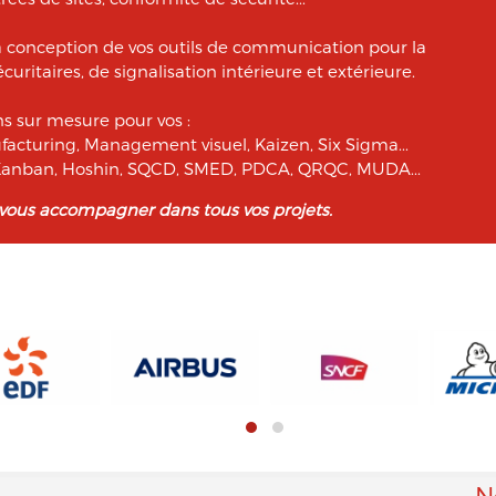
a conception de vos outils de communication pour la
curitaires, de signalisation intérieure et extérieure.
 sur mesure pour vos :
facturing, Management visuel, Kaizen, Six Sigma...
, Kanban, Hoshin, SQCD, SMED, PDCA, QRQC, MUDA...
 vous accompagner dans tous vos projets.
N