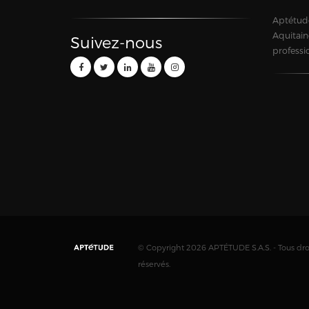
Aptétude
Aquitain
Suivez-nous
professi
© Copyright 2026 APTÉTUDE S.A.S. - Tous dro
réservés.