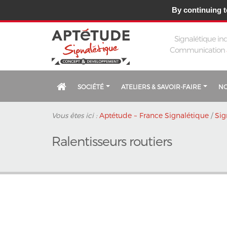
Fermeture estivale du 3 au
By continuing to
Signalétique ind
Communication
SOCIÉTÉ
ATELIERS & SAVOIR-FAIRE
NO
Vous êtes ici :
Aptétude ~ France Signalétique
/
Sig
Ralentisseurs routiers