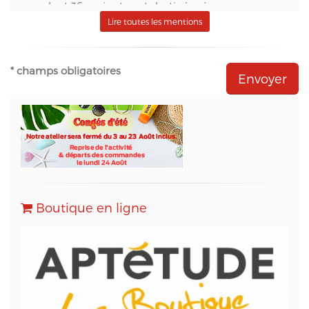
pendant 36 mois et sont destinées à :
- S.A.S. Aptetude (www.france-signaletique.com)
Lire toutes les mentions
en qualité de propriétaire du site web et
récipiendaire des formulaires,
- Natural-net (www.natural-net.fr) en qualité
* champs obligatoires
d'agence web,
- Kiubi (www.kiubi.com) en qualité d'opérateur
technique du site web,
- OVH (www.ovh.com) en qualité d'hébergeur du
site web,
- Sarbacane (www.sarbacane.com) en tant que
solution marketing de référence pour l'envoi
d'Emailing, Newsletters, SMS
, Emails
Transactionnels (SMTP) et pour le Marketing
Boutique en ligne
Automation.
Conformément à la loi « informatique et libertés »,
vous pouvez exercer votre droit d'accès aux
données vous concernant et les faire rectifier en
contactant M. Christophe PATRY, responsable