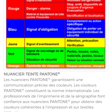
®
NUANCIER TEINTE PANTONE
®
Les nuanciers PANTONE
garantissent une
communication précise des couleurs. Les couleurs
®
PANTONE
constituent la norme internationale. Les
professionnels de l’imprimerie et de la sérigraphie font
®
confiance aux nuanciers PANTONE
pour obtenir des
couleurs cohérentes à l’impression et sur textiles.