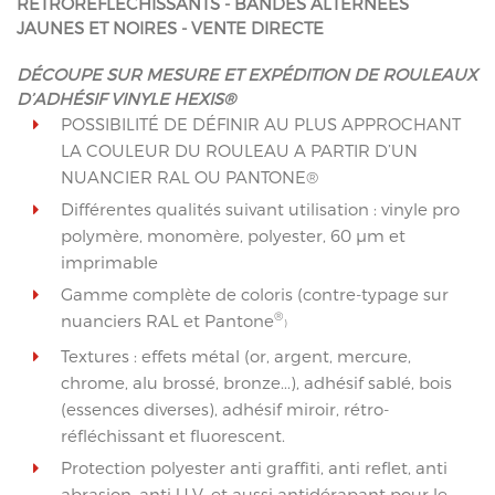
RÉTRORÉFLÉCHISSANTS - BANDES ALTERNÉES
JAUNES ET NOIRES - VENTE DIRECTE
DÉCOUPE SUR MESURE ET EXPÉDITION DE ROULEAUX
D’ADHÉSIF VINYLE HEXIS®
POSSIBILITÉ DE DÉFINIR AU PLUS APPROCHANT
LA COULEUR DU ROULEAU A PARTIR D’UN
NUANCIER RAL OU PANTONE®
Différentes qualités suivant utilisation : vinyle pro
polymère, monomère, polyester, 60 µm et
imprimable
Gamme complète de coloris (contre-typage sur
®
nuanciers RAL et Pantone
)
Textures : effets métal (or, argent, mercure,
chrome, alu brossé, bronze...), adhésif sablé, bois
(essences diverses), adhésif miroir, rétro-
réfléchissant et fluorescent.
Protection polyester anti graffiti, anti reflet, anti
abrasion, anti U.V. et aussi antidérapant pour le