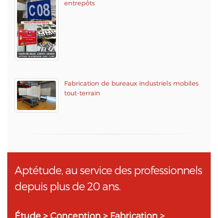
entrepôts
Fabrication de bureaux industriels mobiles
tout-terrain
Aptétude, au service des professionnels
depuis plus de 20 ans.
Étude > Conception > Fabrication >