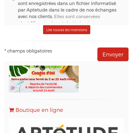
sont enregistrées dans un fichier informatisé
par Aptetude dans le cadre de nos échanges
avec nos clients.
Elles sont conservées
pendant 36 mois et sont destinées à :
- S.A.S. Aptetude (www.france-signaletique.com)
Lire toutes les mentions
en qualité de propriétaire du site web et
récipiendaire des formulaires,
- Natural-net (www.natural-net.fr) en qualité
* champs obligatoires
d'agence web,
- Kiubi (www.kiubi.com) en qualité d'opérateur
technique du site web,
- OVH (www.ovh.com) en qualité d'hébergeur du
site web,
- Sarbacane (www.sarbacane.com) en tant que
solution marketing de référence pour l'envoi
d'Emailing, Newsletters, SMS
, Emails
Transactionnels (SMTP) et pour le Marketing
Boutique en ligne
Automation.
Conformément à la loi « informatique et libertés »,