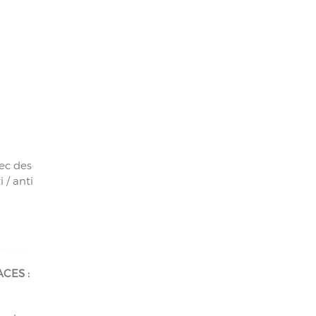
ec des
 / anti
CES :