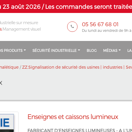
 23 août 2026 / Les commandes seront traitées
ustrielle sur mesure
05 56 67 68 01
Management visuel
&
Du lundi au vendredi de 9h à
S PRODUITS
SÉCURITÉ INDUSTRIELLE
BLOG
MÉDIAS
LA
nalétique
/
ZZ.Signalisation de sécurité des usines | industries | Se
x
Enseignes et caissons lumineux
FABRICANT D’ENSEIGNES LUMINEUSES - A L’U