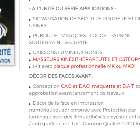
- A L’UNITÉ OU SÉRIE APPLICATIONS :
SIGNALISATION DE SÉCURITÉ ROUTIÈRE ET D
USINES
PUBLICITÉ - MARQUES - LOGOS - PARKING
SOUTERRAIN - SÉCURITÉ
CAISSONS LUMINEUX RONDS
MASSEURS KINÉSITHÉRAPEUTES ET OSTÉOP
(Kit avec
plaque professionnelle MK ou MKO
)
DÉCOR DES FACES AVANT :
Conception
CAO et DAO, maquette et B.A.T.
so
approbation avant lancement de travaux
Décor de la face en Impression
numériquequadrichromie avec Protection par
laminage avec des films adhésifs polyester anti 
/ anti graffiti / anti UV - Gamme Qualité PRO fil