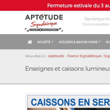
Fermeture estivale du 3 au
Signalétique ind
Communication
SOCIÉTÉ
ATELIERS & SAVOIR-FAIRE
NO
Vous êtes ici :
Aptétude ~ France Signalétique
/
Sig
Enseignes et caissons lumineu