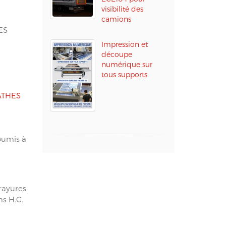
visibilité des
camions
ES
Impression et
découpe
numérique sur
tous supports
ATHES
umis à
rayures
ms H.G.