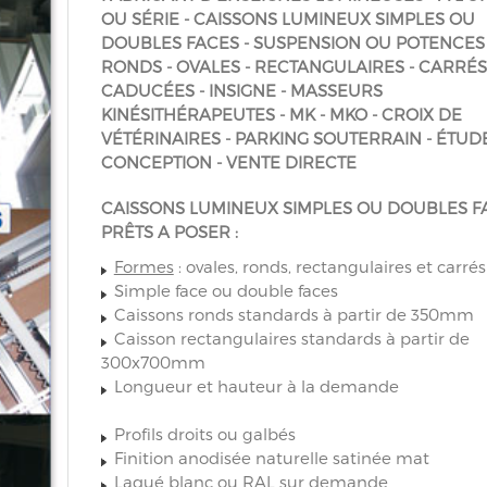
OU SÉRIE - CAISSONS LUMINEUX SIMPLES OU
DOUBLES FACES - SUSPENSION OU POTENCES 
RONDS - OVALES - RECTANGULAIRES - CARRÉS
CADUCÉES - INSIGNE - MASSEURS
KINÉSITHÉRAPEUTES - MK - MKO - CROIX DE
VÉTÉRINAIRES - PARKING SOUTERRAIN - ÉTUDE
CONCEPTION - VENTE DIRECTE
CAISSONS LUMINEUX SIMPLES OU DOUBLES F
PRÊTS A POSER :
Formes
: ovales, ronds, rectangulaires et carré
Simple face ou double faces
Caissons ronds standards à partir de 350mm
Caisson rectangulaires standards à partir de
300x700mm
Longueur et hauteur à la demande
Profils droits ou galbés
Finition anodisée naturelle satinée mat
Laqué blanc ou RAL sur demande