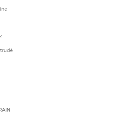
line
Z
xtrudé
AIN -