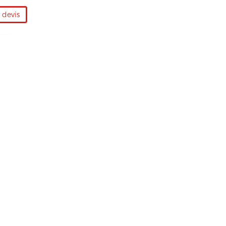
devis
s