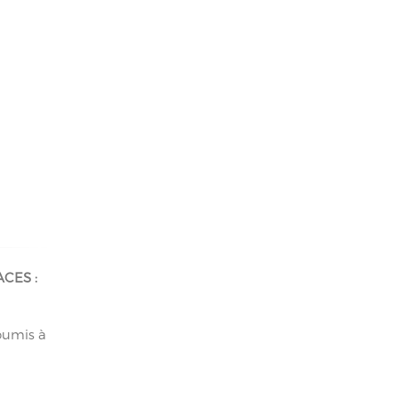
CES :
umis à
s