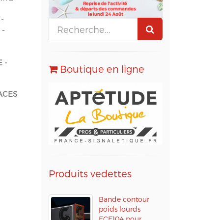
-
 -
 -
Boutique en ligne
ACES
s
Produits vedettes
Bande contour
poids lourds
ECE104 pour