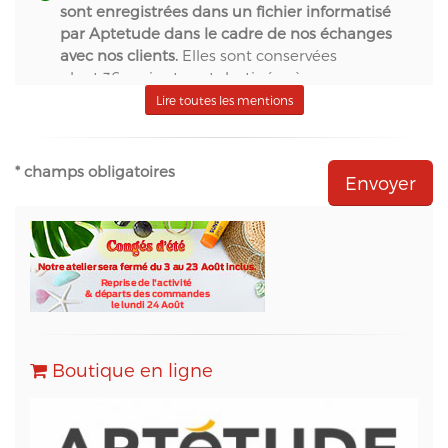
sont enregistrées dans un fichier informatisé
par Aptetude dans le cadre de nos échanges
avec nos clients.
Elles sont conservées
pendant 36 mois et sont destinées à :
- S.A.S. Aptetude (www.france-signaletique.com)
Lire toutes les mentions
en qualité de propriétaire du site web et
récipiendaire des formulaires,
- Natural-net (www.natural-net.fr) en qualité
* champs obligatoires
d'agence web,
- Kiubi (www.kiubi.com) en qualité d'opérateur
technique du site web,
- OVH (www.ovh.com) en qualité d'hébergeur du
site web,
- Sarbacane (www.sarbacane.com) en tant que
solution marketing de référence pour l'envoi
d'Emailing, Newsletters, SMS
, Emails
Transactionnels (SMTP) et pour le Marketing
Boutique en ligne
Automation.
Conformément à la loi « informatique et libertés »,