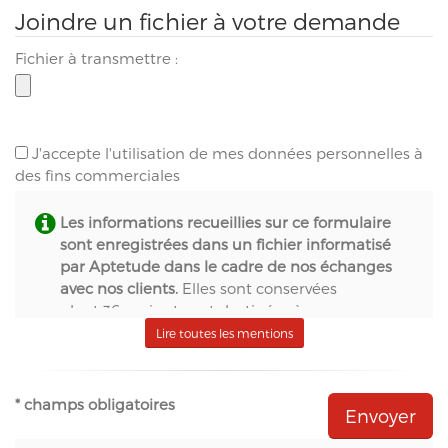
Joindre un fichier à votre demande
Fichier à transmettre :
J'accepte l'utilisation de mes données personnelles à
des fins commerciales
Les informations recueillies sur ce formulaire
sont enregistrées dans un fichier informatisé
par Aptetude dans le cadre de nos échanges
avec nos clients.
Elles sont conservées
pendant 36 mois et sont destinées à :
- S.A.S. Aptetude (www.france-signaletique.com)
Lire toutes les mentions
en qualité de propriétaire du site web et
récipiendaire des formulaires,
- Natural-net (www.natural-net.fr) en qualité
* champs obligatoires
d'agence web,
- Kiubi (www.kiubi.com) en qualité d'opérateur