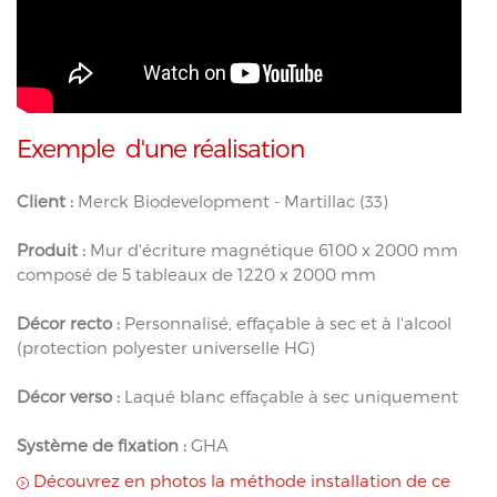
Exemple d'une réalisation
Client :
Merck Biodevelopment - Martillac (33)
Produit :
Mur d'écriture magnétique 6100 x 2000 mm
composé de 5 tableaux de 1220 x 2000 mm
Décor recto :
Personnalisé, effaçable à sec et à l'alcool
(protection polyester universelle HG)
Décor verso :
Laqué blanc effaçable à sec uniquement
Système de fixation :
GHA
Découvrez en photos la méthode installation de ce