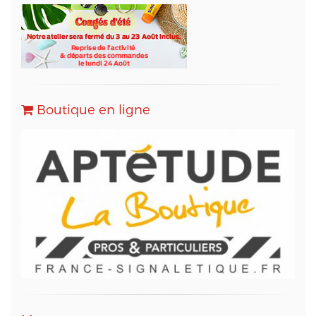
technique du site web,
- OVH (www.ovh.com) en qualité d'hébergeur du
site web,
- Sarbacane (www.sarbacane.com) en tant que
solution marketing de référence pour l'envoi
d'Emailing, Newsletters, SMS
, Emails
Transactionnels (SMTP) et pour le Marketing
Boutique en ligne
Automation.
Conformément à la loi « informatique et libertés »,
vous pouvez exercer votre droit d'accès aux
données vous concernant et les faire rectifier en
contactant M. Christophe PATRY, responsable
technique web et des données informatiques, au
05 56 67 68 01 ou par mail sur info@aptetude.net.