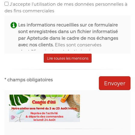
J'accepte l'utilisation de mes données personnelles à
des fins commerciales
Les informations recueillies sur ce formulaire
sont enregistrées dans un fichier informatisé
par Aptetude dans le cadre de nos échanges
avec nos clients.
Elles sont conservées
pendant 36 mois et sont destinées à :
- S.A.S. Aptetude (www.france-signaletique.com)
Lire toutes les mentions
en qualité de propriétaire du site web et
récipiendaire des formulaires,
- Natural-net (www.natural-net.fr) en qualité
* champs obligatoires
d'agence web,
- Kiubi (www.kiubi.com) en qualité d'opérateur
technique du site web,
- OVH (www.ovh.com) en qualité d'hébergeur du
site web,
- Sarbacane (www.sarbacane.com) en tant que
solution marketing de référence pour l'envoi
d'Emailing, Newsletters, SMS
, Emails