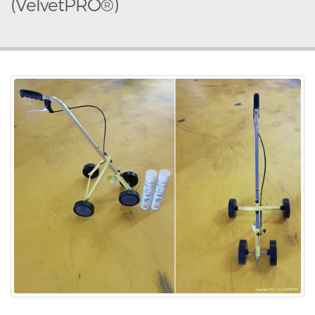
(VelvetPRO®)