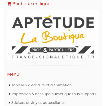
Transactionnels (SMTP) et pour le Marketing
Boutique en ligne
Automation.
Conformément à la loi « informatique et libertés »,
vous pouvez exercer votre droit d'accès aux
données vous concernant et les faire rectifier en
contactant M. Christophe PATRY, responsable
technique web et des données informatiques, au
05 56 67 68 01 ou par mail sur info@aptetude.net.
Menu
Tableaux d'écriture et d'animation
Impression & découpe numérique tous supports
Stickers et vinyles autocollants