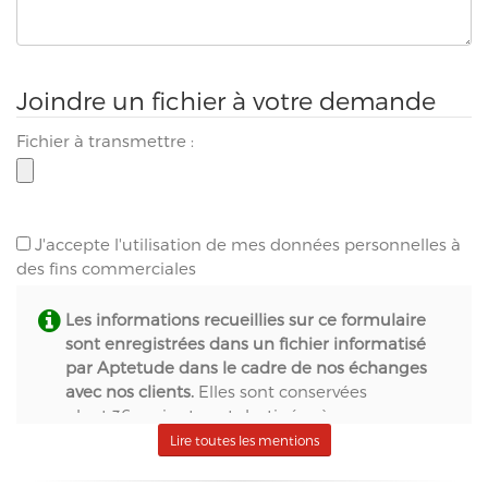
Joindre un fichier à votre demande
Fichier à transmettre :
J'accepte l'utilisation de mes données personnelles à
des fins commerciales
Les informations recueillies sur ce formulaire
sont enregistrées dans un fichier informatisé
par Aptetude dans le cadre de nos échanges
avec nos clients.
Elles sont conservées
pendant 36 mois et sont destinées à :
- S.A.S. Aptetude (www.france-signaletique.com)
Lire toutes les mentions
en qualité de propriétaire du site web et
récipiendaire des formulaires,