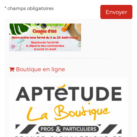
- Natural-net (www.natural-net.fr) en qualité
* champs obligatoires
d'agence web,
- Kiubi (www.kiubi.com) en qualité d'opérateur
technique du site web,
- OVH (www.ovh.com) en qualité d'hébergeur du
site web,
- Sarbacane (www.sarbacane.com) en tant que
solution marketing de référence pour l'envoi
d'Emailing, Newsletters, SMS
, Emails
Transactionnels (SMTP) et pour le Marketing
Boutique en ligne
Automation.
Conformément à la loi « informatique et libertés »,
vous pouvez exercer votre droit d'accès aux
données vous concernant et les faire rectifier en
contactant M. Christophe PATRY, responsable
technique web et des données informatiques, au
05 56 67 68 01 ou par mail sur info@aptetude.net.