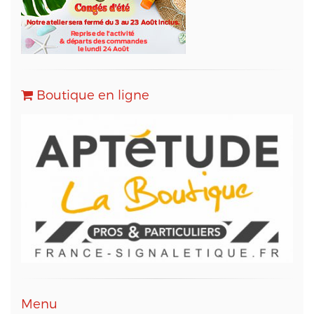
- OVH (www.ovh.com) en qualité d'hébergeur du
site web,
- Sarbacane (www.sarbacane.com) en tant que
solution marketing de référence pour l'envoi
d'Emailing, Newsletters, SMS
, Emails
Transactionnels (SMTP) et pour le Marketing
Boutique en ligne
Automation.
Conformément à la loi « informatique et libertés »,
vous pouvez exercer votre droit d'accès aux
données vous concernant et les faire rectifier en
contactant M. Christophe PATRY, responsable
technique web et des données informatiques, au
05 56 67 68 01 ou par mail sur info@aptetude.net.
Menu