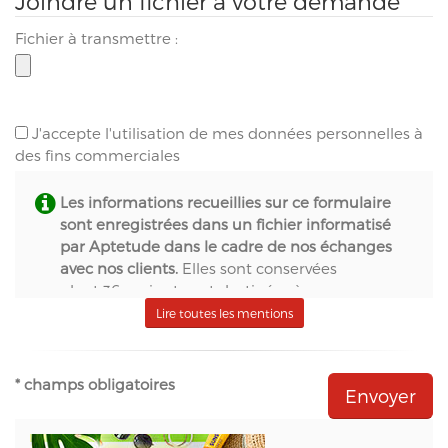
Joindre un fichier à votre demande
Fichier à transmettre :
J'accepte l'utilisation de mes données personnelles à
des fins commerciales
Les informations recueillies sur ce formulaire
sont enregistrées dans un fichier informatisé
par Aptetude dans le cadre de nos échanges
avec nos clients.
Elles sont conservées
pendant 36 mois et sont destinées à :
- S.A.S. Aptetude (www.france-signaletique.com)
Lire toutes les mentions
en qualité de propriétaire du site web et
récipiendaire des formulaires,
- Natural-net (www.natural-net.fr) en qualité
* champs obligatoires
d'agence web,
- Kiubi (www.kiubi.com) en qualité d'opérateur
technique du site web,