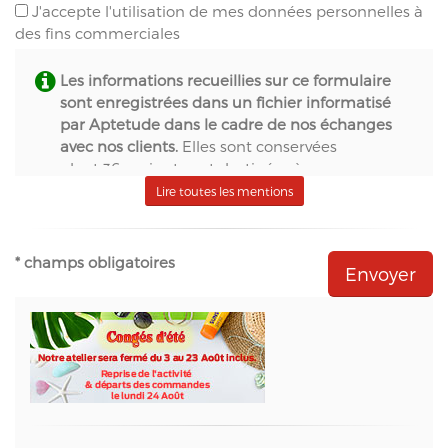
J'accepte l'utilisation de mes données personnelles à
des fins commerciales
Les informations recueillies sur ce formulaire
sont enregistrées dans un fichier informatisé
par Aptetude dans le cadre de nos échanges
avec nos clients.
Elles sont conservées
pendant 36 mois et sont destinées à :
- S.A.S. Aptetude (www.france-signaletique.com)
Lire toutes les mentions
en qualité de propriétaire du site web et
récipiendaire des formulaires,
- Natural-net (www.natural-net.fr) en qualité
* champs obligatoires
d'agence web,
- Kiubi (www.kiubi.com) en qualité d'opérateur
technique du site web,
- OVH (www.ovh.com) en qualité d'hébergeur du
site web,
- Sarbacane (www.sarbacane.com) en tant que
solution marketing de référence pour l'envoi
d'Emailing, Newsletters, SMS
, Emails