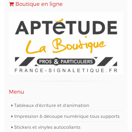
Transactionnels (SMTP) et pour le Marketing
Boutique en ligne
Automation.
Conformément à la loi « informatique et libertés »,
vous pouvez exercer votre droit d'accès aux
données vous concernant et les faire rectifier en
contactant M. Christophe PATRY, responsable
technique web et des données informatiques, au
05 56 67 68 01 ou par mail sur info@aptetude.net.
Menu
Tableaux d'écriture et d'animation
Impression & découpe numérique tous supports
Stickers et vinyles autocollants